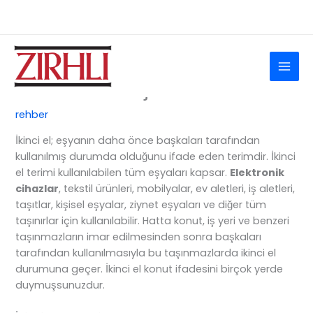
İçeriğe
Ara
İletişim
atla
İkinci El Almanın Avantajları
ve Dezavantajları Nedir?
rehber
İkinci el; eşyanın daha önce başkaları tarafından
kullanılmış durumda olduğunu ifade eden terimdir. İkinci
el terimi kullanılabilen tüm eşyaları kapsar.
Elektronik
cihazlar
, tekstil ürünleri, mobilyalar, ev aletleri, iş aletleri,
taşıtlar, kişisel eşyalar, ziynet eşyaları ve diğer tüm
taşınırlar için kullanılabilir. Hatta konut, iş yeri ve benzeri
taşınmazların imar edilmesinden sonra başkaları
tarafından kullanılmasıyla bu taşınmazlarda ikinci el
durumuna geçer. İkinci el konut ifadesini birçok yerde
duymuşsunuzdur.