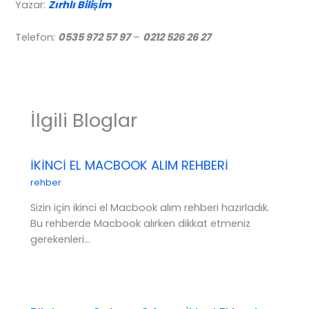
Yazar:
Zırhlı Bilişim
Telefon:
0535 972 57 97
–
0212 526 26 27
İlgili Bloglar
İKİNCİ EL MACBOOK ALIM REHBERİ
rehber
Sizin için ikinci el Macbook alım rehberi hazırladık.
Bu rehberde Macbook alırken dikkat etmeniz
gerekenleri…