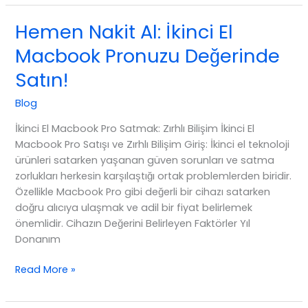
Macbook
Pro
Hemen Nakit Al: İkinci El
Satmak
Macbook Pronuzu Değerinde
İçin
Püf
Satın!
Noktaları
Blog
İkinci El Macbook Pro Satmak: Zırhlı Bilişim İkinci El
Macbook Pro Satışı ve Zırhlı Bilişim Giriş: İkinci el teknoloji
ürünleri satarken yaşanan güven sorunları ve satma
zorlukları herkesin karşılaştığı ortak problemlerden biridir.
Özellikle Macbook Pro gibi değerli bir cihazı satarken
doğru alıcıya ulaşmak ve adil bir fiyat belirlemek
önemlidir. Cihazın Değerini Belirleyen Faktörler Yıl
Donanım
Hemen
Read More »
Nakit
Al: