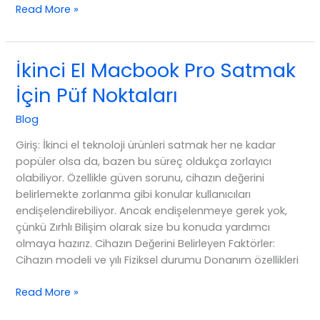
Hemen
Read More »
Nakit
Al,
İkinci
İkinci El Macbook Pro Satmak
El
İçin Püf Noktaları
Macbook
Pronuzu
Blog
Satın
Alalım!
Giriş: İkinci el teknoloji ürünleri satmak her ne kadar
popüler olsa da, bazen bu süreç oldukça zorlayıcı
olabiliyor. Özellikle güven sorunu, cihazın değerini
belirlemekte zorlanma gibi konular kullanıcıları
endişelendirebiliyor. Ancak endişelenmeye gerek yok,
çünkü Zırhlı Bilişim olarak size bu konuda yardımcı
olmaya hazırız. Cihazın Değerini Belirleyen Faktörler:
Cihazın modeli ve yılı Fiziksel durumu Donanım özellikleri
İkinci
Read More »
El