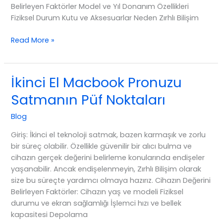
Belirleyen Faktörler Model ve Yıl Donanım Özellikleri
Fiziksel Durum Kutu ve Aksesuarlar Neden Zırhlı Bilişim
İkinci
Read More »
el
Macbook
Pronuzu
İkinci El Macbook Pronuzu
satarken
Satmanın Püf Noktaları
kaçırdığınız
büyük
Blog
fırsat
nedir?
Giriş: İkinci el teknoloji satmak, bazen karmaşık ve zorlu
bir süreç olabilir. Özellikle güvenilir bir alıcı bulma ve
cihazın gerçek değerini belirleme konularında endişeler
yaşanabilir. Ancak endişelenmeyin, Zırhlı Bilişim olarak
size bu süreçte yardımcı olmaya hazırız. Cihazın Değerini
Belirleyen Faktörler: Cihazın yaş ve modeli Fiziksel
durumu ve ekran sağlamlığı İşlemci hızı ve bellek
kapasitesi Depolama