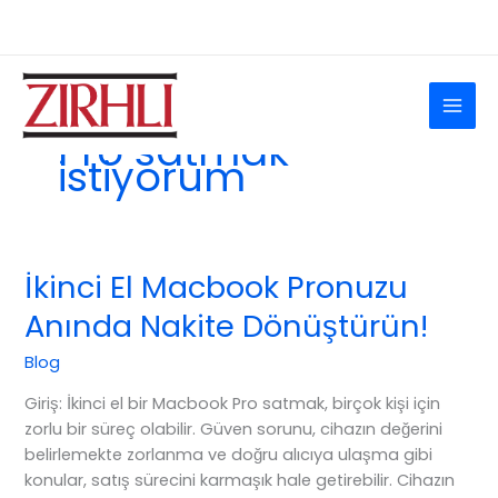
İçeriğe
Ara
İletişim
atla
İkinci el Macbook
Pro satmak
istiyorum
İkinci El Macbook Pronuzu
Anında Nakite Dönüştürün!
Blog
Giriş: İkinci el bir Macbook Pro satmak, birçok kişi için
zorlu bir süreç olabilir. Güven sorunu, cihazın değerini
belirlemekte zorlanma ve doğru alıcıya ulaşma gibi
konular, satış sürecini karmaşık hale getirebilir. Cihazın