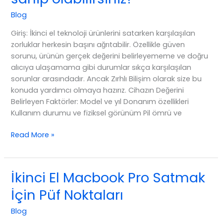
Blog
Giriş: İkinci el teknoloji ürünlerini satarken karşılaşılan
zorluklar herkesin başını ağrıtabilir. Özellikle güven
sorunu, ürünün gerçek değerini belirleyememe ve doğru
alıcıya ulaşamama gibi durumlar sıkça karşılaşılan
sorunlar arasındadır. Ancak Zırhlı Bilişim olarak size bu
konuda yardımcı olmaya hazırız. Cihazın Değerini
Belirleyen Faktörler: Model ve yıl Donanım özellikleri
Kullanım durumu ve fiziksel görünüm Pil ömrü ve
İkinci
Read More »
el
Macbook
Pronuzu
İkinci El Macbook Pro Satmak
satarak
İçin Püf Noktaları
kaç
farklı
Blog
seçeneğe