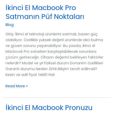
İkinci
İkinci El Macbook Pro
El
Satmanın Püf Noktaları
Macbook
Pronuzu
Blog
Değerinde
Satın!
Giriş: İkinci el teknoloji ürünlerini satmak, bazen güç
olabiliyor. Özellikle yüksek değerli ürünlerde alıcı bulma
ve güven sorunu yaşanabiliyor. Bu yazıda, ikinci el
Macbook Pro satarken karşılaşılabilecek sorunlara
çözüm getireceğiz. Cihazın değerini belirleyen faktörler
nelerdir? Model ve yıl Fiziksel durum Donanım özellikleri
Garanti durumu Neden Zırhlı Bilişim tercih edilmeli?
Kesin ve adil fiyat teklifi Hızlı
İkinci
Read More »
El
Macbook
Pro
İkinci El Macbook Pronuzu
Satmanın