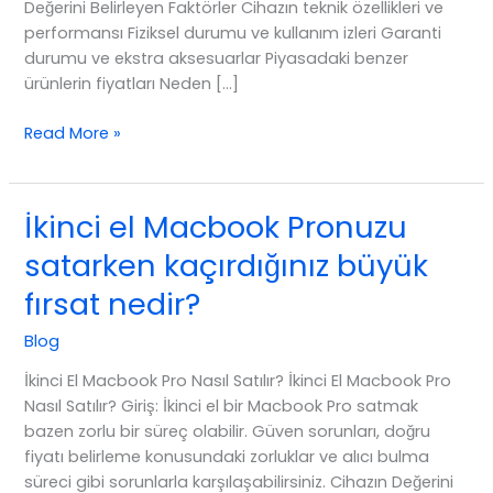
Değerini Belirleyen Faktörler Cihazın teknik özellikleri ve
performansı Fiziksel durumu ve kullanım izleri Garanti
durumu ve ekstra aksesuarlar Piyasadaki benzer
ürünlerin fiyatları Neden […]
İkinci
Read More »
El
Macbook
Pronuzu
İkinci el Macbook Pronuzu
Anında
satarken kaçırdığınız büyük
Nakite
Dönüştürün!
fırsat nedir?
Blog
İkinci El Macbook Pro Nasıl Satılır? İkinci El Macbook Pro
Nasıl Satılır? Giriş: İkinci el bir Macbook Pro satmak
bazen zorlu bir süreç olabilir. Güven sorunları, doğru
fiyatı belirleme konusundaki zorluklar ve alıcı bulma
süreci gibi sorunlarla karşılaşabilirsiniz. Cihazın Değerini