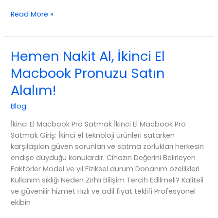
İkinci
Read More »
El
Macbook
Pronuzu
Hemen Nakit Al, İkinci El
Satmanın
Macbook Pronuzu Satın
Püf
Noktaları
Alalım!
Blog
İkinci El Macbook Pro Satmak İkinci El Macbook Pro
Satmak Giriş: İkinci el teknoloji ürünleri satarken
karşılaşılan güven sorunları ve satma zorlukları herkesin
endişe duyduğu konulardır. Cihazın Değerini Belirleyen
Faktörler Model ve yıl Fiziksel durum Donanım özellikleri
Kullanım sıklığı Neden Zırhlı Bilişim Tercih Edilmeli? Kaliteli
ve güvenilir hizmet Hızlı ve adil fiyat teklifi Profesyonel
ekibin