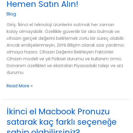
Hemen Satın Alın!
Püf
Noktaları
Blog
Giriş: İkinci el teknoloji ürünlerini satmak her zaman
kolay olmayabilir. Özellikle güvenilir bir alıcı bulmak ve
cihazın gerçek değerini belirlemek zorlu bir süreç olabilir.
Ancak endişelenmeyin, Zırhlı Bilişim olarak size yardımcı
olmaya hazırız. Cihazın Değerini Belirleyen Faktörler:
Cihazın modeli ve yılı Fiziksel durumu ve kullanım ömrü
Donanım özellikleri ve ekstraları Piyasadaki talep ve arz
durumu
İkinci
Read More »
El
Macbook
Pronuzu
İkinci el Macbook Pronuzu
Hemen
satarak kaç farklı seçeneğe
Satın
Alın!
sahip olabilirsiniz?