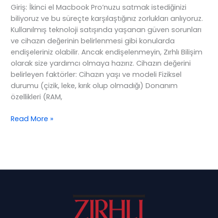
sahip
Giriş: İkinci el Macbook Pro’nuzu satmak istediğinizi
olabilirsiniz?
biliyoruz ve bu süreçte karşılaştığınız zorlukları anlıyoruz.
Kullanılmış teknoloji satışında yaşanan güven sorunları
ve cihazın değerinin belirlenmesi gibi konularda
endişeleriniz olabilir. Ancak endişelenmeyin, Zırhlı Bilişim
olarak size yardımcı olmaya hazırız. Cihazın değerini
belirleyen faktörler: Cihazın yaşı ve modeli Fiziksel
durumu (çizik, leke, kırık olup olmadığı) Donanım
özellikleri (RAM,
İkinci
Read More »
El
Macbook
Pro
Satmak
İçin
Püf
Noktaları